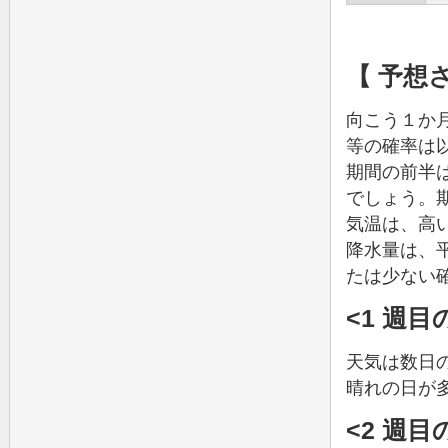
【 予想
向こう１か
等の確率は
期間の前半
でしょう。
気温は、高
降水量は、
たは少ない
<1 週
天気は数日
晴れの日が
<2 週