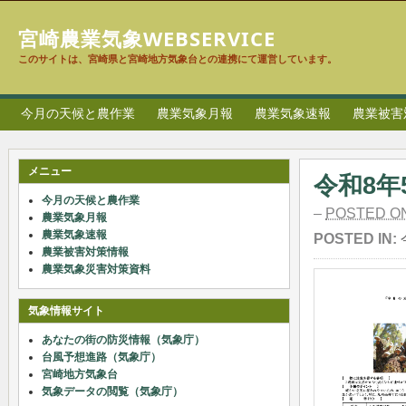
宮崎農業気象WEBSERVICE
このサイトは、宮崎県と宮崎地方気象台との連携にて運営しています。
今月の天候と農作業
農業気象月報
農業気象速報
農業被害
メニュー
令和8
今月の天候と農作業
–
POSTED O
農業気象月報
農業気象速報
POSTED IN:
農業被害対策情報
農業気象災害対策資料
気象情報サイト
あなたの街の防災情報（気象庁）
台風予想進路（気象庁）
宮崎地方気象台
気象データの閲覧（気象庁）