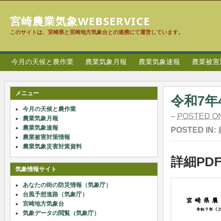
宮崎農業気象WEBSERVICE
このサイトは、宮崎県と宮崎地方気象台との連携にて運営しています。
今月の天候と農作業
農業気象月報
農業気象速報
農業被害
メニュー
令和7年
今月の天候と農作業
–
POSTED O
農業気象月報
農業気象速報
POSTED IN:
農業被害対策情報
農業気象災害対策資料
詳細PD
気象情報サイト
あなたの街の防災情報（気象庁）
台風予想進路（気象庁）
宮崎地方気象台
気象データの閲覧（気象庁）