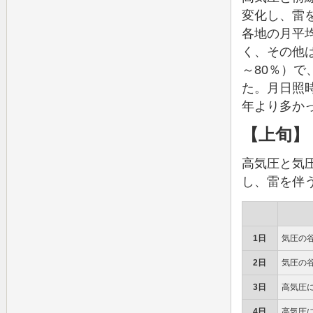
変化し、雷
各地の月平均
く、その他は
～80％）
た。月日照時
年より多か
【上旬】
高気圧と気
し、雷を伴
1日
気圧の
2日
気圧の
3日
高気圧
4日
高気圧